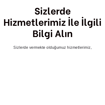
Sizlerde
Hizmetlerimiz İle İlgili
Bilgi Alın
Sizlerde vermekte olduğumuz hizmetlerimiz,
referanslarımız ve Web Gate Dijital hakkında bilgi almak
için formu doldurabilirsiniz.
HIZLI LINKLER
Ana Sayfa
Kurumsal